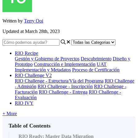
Written by
Terry Ooi
Updated at March 28th, 2023
RIO Recipe
Gestión y Gobierno de Proyectos
Descubrimiento
Diseño y
Prototipo
Construcción e Implementación
UAT
Implementación y Metadatos
Proceso de Certificación
RIO Challenge V2
RIO Challenge - Estructura/Vía del Programa
RIO Challenge
- Admisión
RIO Challenge - Inscripción
RIO Challenge -
Facturación
RIO Challenge - Entrega
RIO Challenge -
Evaluación
RIO IVY
+ More
Table of Contents
RIO Ready: Master Data Migration