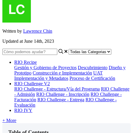
Written by
Lawrence Chin
Updated at June 14th, 2023
RIO Recipe
Gestión y Gobierno de Proyectos
Descubrimiento
Diseño y
Prototipo
Construcción e Implementación
UAT
Implementación y Metadatos
Proceso de Certificación
RIO Challenge V2
RIO Challenge - Estructura/Vía del Programa
RIO Challenge
- Admisión
RIO Challenge - Inscripción
RIO Challenge -
Facturación
RIO Challenge - Entrega
RIO Challenge -
Evaluación
RIO IVY
+ More
Table of Contents