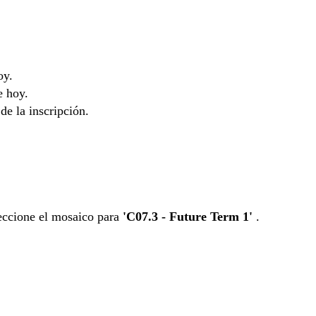
oy.
e hoy.
 de la inscripción.
leccione el mosaico para
'C07.3 - Future Term 1'
.