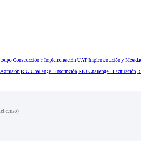
totipo
Construcción e Implementación
UAT
Implementación y Metada
 Admisión
RIO Challenge - Inscripción
RIO Challenge - Facturación
R
el censo)