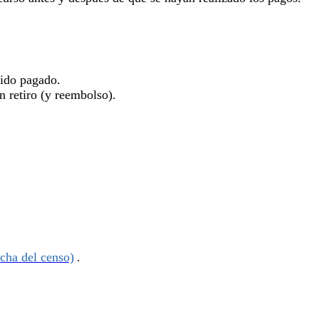
sido pagado.
n retiro (y reembolso).
echa del censo)
.