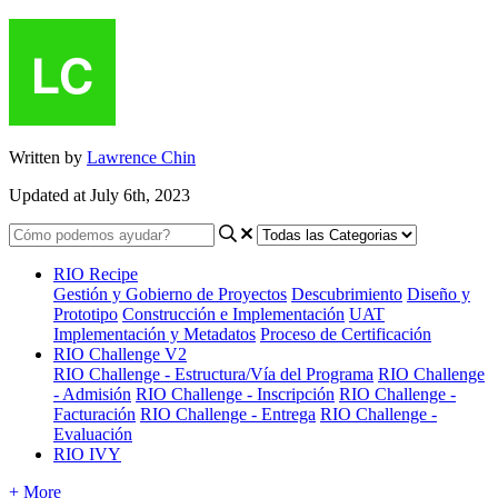
Written by
Lawrence Chin
Updated at July 6th, 2023
RIO Recipe
Gestión y Gobierno de Proyectos
Descubrimiento
Diseño y
Prototipo
Construcción e Implementación
UAT
Implementación y Metadatos
Proceso de Certificación
RIO Challenge V2
RIO Challenge - Estructura/Vía del Programa
RIO Challenge
- Admisión
RIO Challenge - Inscripción
RIO Challenge -
Facturación
RIO Challenge - Entrega
RIO Challenge -
Evaluación
RIO IVY
+ More