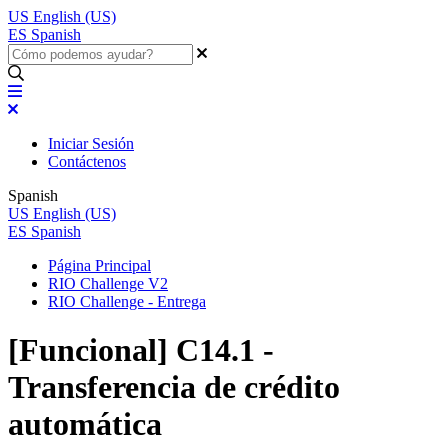
US
English (US)
ES
Spanish
Iniciar Sesión
Contáctenos
Spanish
US
English (US)
ES
Spanish
Página Principal
RIO Challenge V2
RIO Challenge - Entrega
[Funcional] C14.1 -
Transferencia de crédito
automática