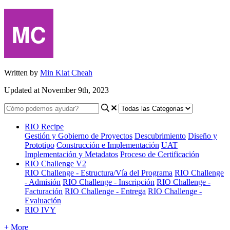
Written by
Min Kiat Cheah
Updated at November 9th, 2023
RIO Recipe
Gestión y Gobierno de Proyectos
Descubrimiento
Diseño y
Prototipo
Construcción e Implementación
UAT
Implementación y Metadatos
Proceso de Certificación
RIO Challenge V2
RIO Challenge - Estructura/Vía del Programa
RIO Challenge
- Admisión
RIO Challenge - Inscripción
RIO Challenge -
Facturación
RIO Challenge - Entrega
RIO Challenge -
Evaluación
RIO IVY
+ More