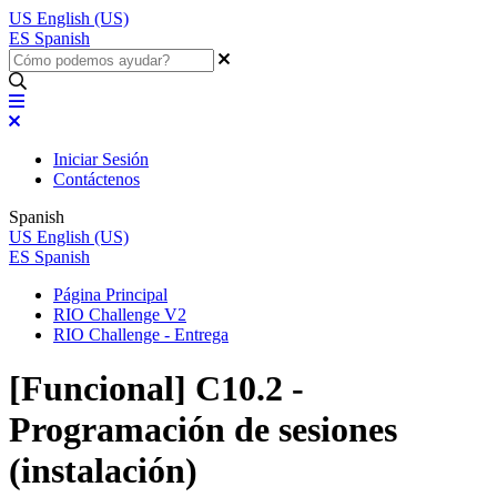
US
English (US)
ES
Spanish
Iniciar Sesión
Contáctenos
Spanish
US
English (US)
ES
Spanish
Página Principal
RIO Challenge V2
RIO Challenge - Entrega
[Funcional] C10.2 -
Programación de sesiones
(instalación)