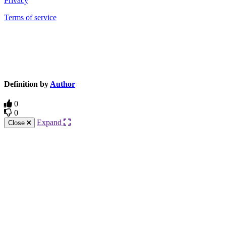
Privacy
Terms of service
Knowledge Base Software powered by Helpjuice
Definition by
Author
0
0
Expand
Close