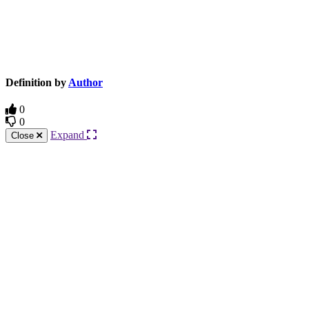
Knowledge Base Software powered by Helpjuice
Definition by
Author
0
0
Expand
Close