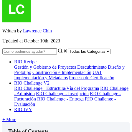
Written by
Lawrence Chin
Updated at October 10th, 2023
RIO Recipe
Gestión y Gobierno de Proyectos
Descubrimiento
Diseño y
Prototipo
Construcción e Implementación
UAT
Implementación y Metadatos
Proceso de Certificación
RIO Challenge V2
RIO Challenge - Estructura/Vía del Programa
RIO Challenge
- Admisión
RIO Challenge - Inscripción
RIO Challenge -
Facturación
RIO Challenge - Entrega
RIO Challenge -
Evaluación
RIO IVY
+ More
Table of Contents