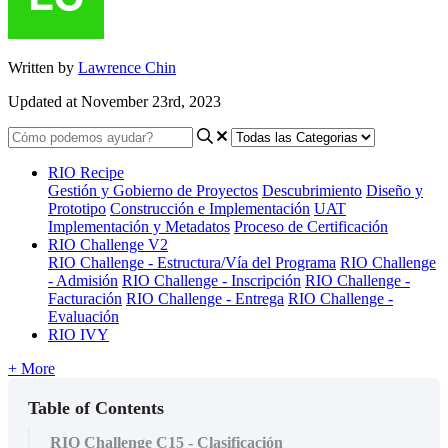
Written by
Lawrence Chin
Updated at November 23rd, 2023
RIO Recipe
Gestión y Gobierno de Proyectos
Descubrimiento
Diseño y
Prototipo
Construcción e Implementación
UAT
Implementación y Metadatos
Proceso de Certificación
RIO Challenge V2
RIO Challenge - Estructura/Vía del Programa
RIO Challenge
- Admisión
RIO Challenge - Inscripción
RIO Challenge -
Facturación
RIO Challenge - Entrega
RIO Challenge -
Evaluación
RIO IVY
+ More
Table of Contents
RIO Challenge C15 - Clasificación