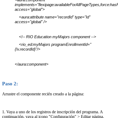
implements="flexipage:availableForAllPageTypes,force:has
access="global">
<aura:attribute name="recordId" type="Id"
access="global" />
<!-- RIO Education myMajors component -->
<rio_ed:myMajors programEnrollmentId="
{!v.recordId}"/>
</aura:component>
Paso 2:
Arrastre el componente recién creado a la página:
1. Vaya a uno de los registros de inscripción del programa. A
continuación, vaya al icono "Configuración" > Editar página.