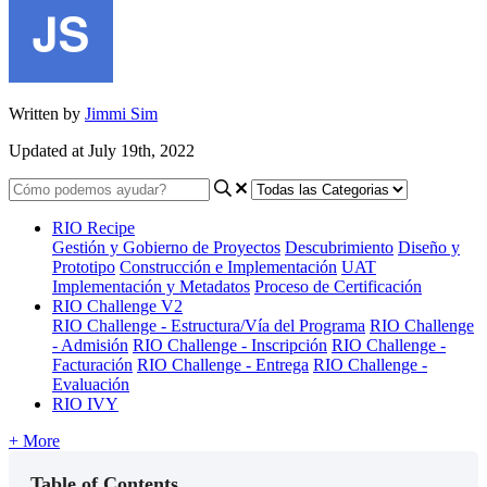
Written by
Jimmi Sim
Updated at July 19th, 2022
RIO Recipe
Gestión y Gobierno de Proyectos
Descubrimiento
Diseño y
Prototipo
Construcción e Implementación
UAT
Implementación y Metadatos
Proceso de Certificación
RIO Challenge V2
RIO Challenge - Estructura/Vía del Programa
RIO Challenge
- Admisión
RIO Challenge - Inscripción
RIO Challenge -
Facturación
RIO Challenge - Entrega
RIO Challenge -
Evaluación
RIO IVY
+ More
Table of Contents