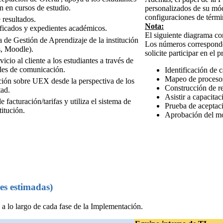
n en cursos de estudio.
personalizados de su mód
configuraciones de térmi
 resultados.
Nota:
ificados y expedientes académicos.
El siguiente diagrama c
 de Gestión de Aprendizaje de la institución
Los números corresponde
, Moodle).
solicite participar en el 
icio al cliente a los estudiantes a través de
les de comunicación.
Identificación de 
Mapeo de proceso
ión sobre UEX desde la perspectiva de los
Construcción de re
tad.
Asistir a capacitac
 facturación/tarifas y utiliza el sistema de
Prueba de aceptac
titución.
Aprobación del m
es estimadas)
 lo largo de cada fase de la Implementación.