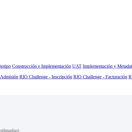
totipo
Construcción e Implementación
UAT
Implementación y Metada
 Admisión
RIO Challenge - Inscripción
RIO Challenge - Facturación
R
estimadas)