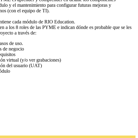
ulo y el mantenimiento para configurar futuras mejoras y
nos (con el equipo de TI).
ontiene cada módulo de RIO Education.
n a los 8 roles de las PYME e indican dónde es probable que se les
proyecto a través de:
casos de uso.
s de negocio
quisitos
ión virtual (y/o ver grabaciones)
ión del usuario (UAT)
ódulo