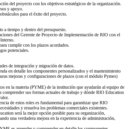
ación del proyecto con los objetivos estratégicos de la organización.
rsos y apoyo.
obstáculos para el éxito del proyecto.
to a tiempo y dentro del presupuesto.
aciones del Gerente de Proyecto de Implementación de RIO con el
Interno.
para cumplir con los plazos acordados.
gos potenciales.
ades de integración y migración de datos.
da en detalle los componentes personalizados y el mantenimiento
turas mejoras y configuraciones de plazos (con el módulo Pymes)
rtos en la materia (PYME) de la institución que ayudarán al equipo de
 comprender sus formas actuales de trabajo y dónde RIO Education
alor.
encia de estos roles es fundamental para garantizar que RIO
necesidades y resuelva los problemas comerciales existentes.
cation será la mejor opción posible para su organización,
ando una verdadera mejora en la experiencia de administración,
PYME es aprender y comprender en detalle los componentes