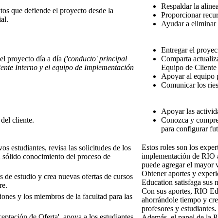
Respaldar la aline
os que defiende el proyecto desde la
Proporcionar recu
al.
Ayudar a eliminar 
Entregar el proyec
 el proyecto día a día
('conducto' principal
Comparta actualiz
liente Interno y el equipo de Implementación
Equipo de Cliente 
Apoyar al equipo 
Comunicar los ries
Apoyar las activid
del cliente.
Conozca y compren
para configurar fu
Estos roles son los expe
os estudiantes, revisa las solicitudes de los
implementación de RIO a
n sólido conocimiento del proceso de
puede agregar el mayor v
Obtener aportes y experi
 de estudio y crea nuevas ofertas de cursos
Education satisfaga sus 
re.
Con sus aportes, RIO Edu
iones y los miembros de la facultad para las
ahorrándole tiempo y cre
profesores y estudiantes.
eptación de Oferta', apoya a los estudiantes
Además, el papel de la 