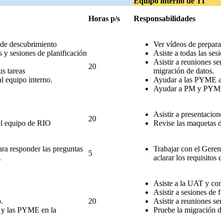
Equipo interno de TI
Horas p/s
Responsabilidades
es de descubrimiento
Ver vídeos de prepar
 y sesiones de planificación
Asiste a todas las se
Asistir a reuniones s
20
s tareas
migración de datos.
l equipo interno.
Ayudar a las PYME a r
Ayudar a PM y PYMES 
Asistir a presentacion
20
el equipo de RIO
Revise las maquetas d
ra responder las preguntas
Trabajar con el Geren
5
.
aclarar los requisitos
Asiste a la UAT y com
Asistir a sesiones de
.
20
Asistir a reuniones s
I y las PYME en la
Pruebe la migración d