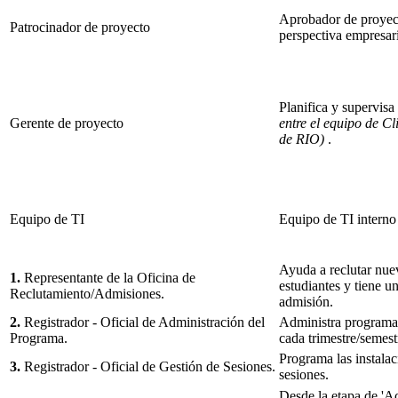
Aprobador de proyect
Patrocinador de proyecto
perspectiva empresari
Planifica y supervisa
Gerente de proyecto
entre el equipo de C
de RIO)
.
Equipo de TI
Equipo de TI interno 
Ayuda a reclutar nuev
1.
Representante de la Oficina de
estudiantes y tiene u
Reclutamiento/Admisiones.
admisión.
2.
Registrador - Oficial de Administración del
Administra programas
Programa.
cada trimestre/semest
Programa las instalac
3.
Registrador - Oficial de Gestión de Sesiones.
sesiones.
Desde la etapa de 'Ac