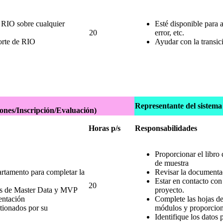
e RIO sobre cualquier
Esté disponible para 
20
error, etc.
orte de RIO
Ayudar con la transic
Representante del sistema
ones/Inscripción/Evaluación)
Horas p/s
Responsabilidades
Proporcionar el libro
de muestra
artamento para completar la
Revisar la documenta
Estar en contacto con
20
tos de Master Data y MVP
proyecto.
entación
Complete las hojas de
stionados por su
módulos y proporcio
Identifique los datos