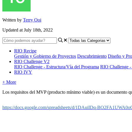
Written by
Terry Ooi
Updated at July 18th, 2022
RIO Recipe
Gestión y Gobierno de Proyectos
Descubrimiento
Diseño y Pro
RIO Challenge V2
RIO Challenge - Estructura/Vía del Programa
RIO Challenge -
RIO IVY
+ More
Los requisitos del MVP (producto mínimo viable) es un documento que ut
https://docs.google.com/spreadsheets/d/1DAuiIDq-BO2FA1UW