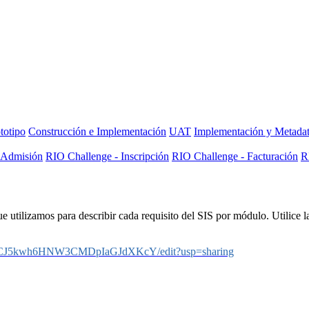
totipo
Construcción e Implementación
UAT
Implementación y Metada
 Admisión
RIO Challenge - Inscripción
RIO Challenge - Facturación
R
ilizamos para describir cada requisito del SIS por módulo. Utilice la s
A0oCJ5kwh6HNW3CMDpIaGJdXKcY/edit?usp=sharing